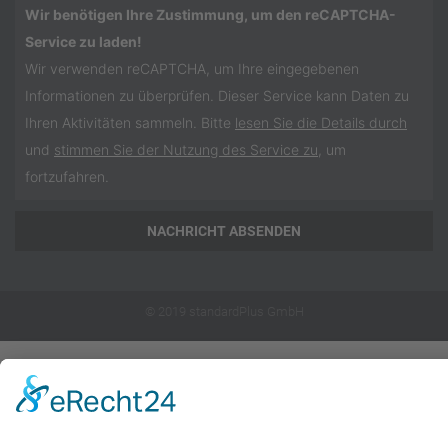
Wir benötigen Ihre Zustimmung, um den reCAPTCHA-
Service zu laden!
Wir verwenden reCAPTCHA, um Ihre eingegebenen
Informationen zu überprüfen. Dieser Service kann Daten zu
Ihren Aktivitäten sammeln. Bitte
lesen Sie die Details durch
und
stimmen Sie der Nutzung des Service zu
, um
fortzufahren.
NACHRICHT ABSENDEN
© 2019
standardPlus GmbH