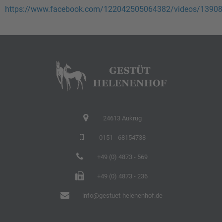
https://www.facebook.com/122042505064382/videos/1390
24613 Aukrug
0151 - 68154738
+49 (0) 4873 - 569
+49 (0) 4873 - 236
info@gestuet-helenenhof.de