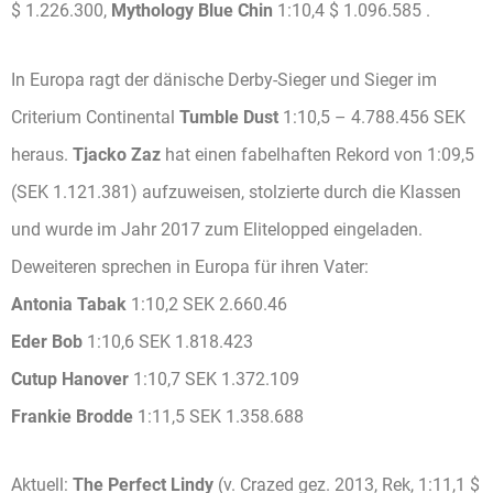
$ 1.226.300,
Mythology Blue Chin
1:10,4 $ 1.096.585 .
In Europa ragt der dänische Derby-Sieger und Sieger im
Criterium Continental
Tumble Dust
1:10,5 – 4.788.456 SEK
heraus.
Tjacko Zaz
hat einen fabelhaften Rekord von 1:09,5
(SEK 1.121.381) aufzuweisen, stolzierte durch die Klassen
und wurde im Jahr 2017 zum Elitelopped eingeladen.
Deweiteren sprechen in Europa für ihren Vater:
Antonia Tabak
1:10,2 SEK 2.660.46
Eder Bob
1:10,6 SEK 1.818.423
Cutup Hanover
1:10,7 SEK 1.372.109
Frankie Brodde
1:11,5 SEK 1.358.688
Aktuell:
The Perfect Lindy
(v. Crazed gez. 2013, Rek, 1:11,1 $