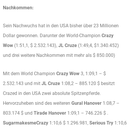
Nachkommen:
Sein Nachwuchs hat in den USA bisher über 23 Millionen
Dollar gewonnen. Darunter der World-Champion
Crazy
Wow
(1:51,1, $ 2.532.143),
JL Cruze
(1:49,4, $1.340.452)
und drei weitere Nachkommen mit mehr als $ 850.000)
Mit dem World Champion
Crazy Wow
3, 1:09,1 – $
2.532.143 und mit
JL Cruze
1:08,2 – 885.120 $ besitzt
Crazed in den USA zwei absolute Spitzenpferde.
Hervorzuheben sind des weiteren
Gural Hanover
1:08,7 –
803.174 $ und
Tirade Hanover
1:09,1 – 746.226 $ .
SugarmakesmeCrazy
1:10,6 $ 1.296.981,
Serious Try
1:10,6