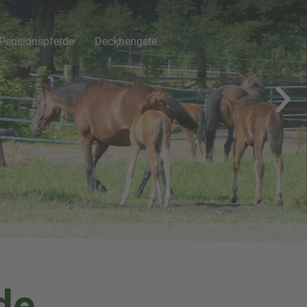
Pensionspferde
Deckhengste
de