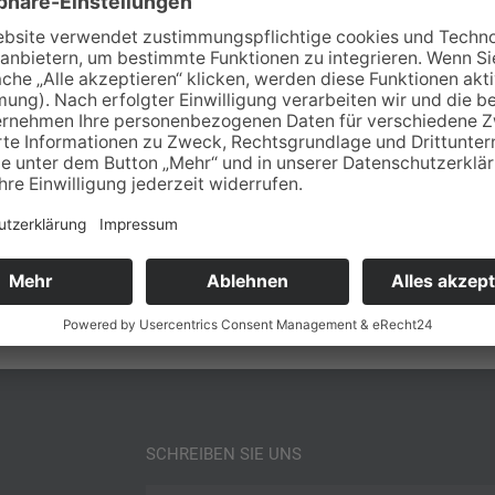
 Partout Simoni – auf diesem kleinen Hengst steht „Ren
SCHREIBEN SIE UNS