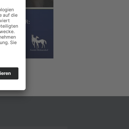
npferd“