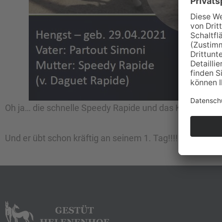
Oh ja… die schnelle Speedy Rapide und das Klassepferd
Und er übt schon kräftig an seinem 1. Tag!!!!!