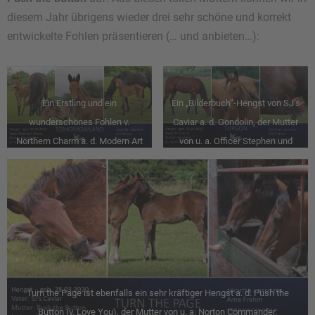
diesem Jahr übrigens wieder drei sehr schöne und korrekt
entwickelte Fohlen präsentieren (… und anbieten…):
Ein Erstling und ein
Ein „Bilderbuch“-Hengst von SJ’s
wunderschönes Fohlen v.
Caviar a. d. Gondolin, der Mutter
Northern Charm a. d. Modern Art
von u. a. Officer Stephen und
(v. Dream Vacation a. d.
Navy Blue.
Gondolin)
Turn the Page ist ebenfalls ein sehr kräftiger Hengst a. d. Push the
Button (v. Love You), der Mutter von u. a. Norton Commander.