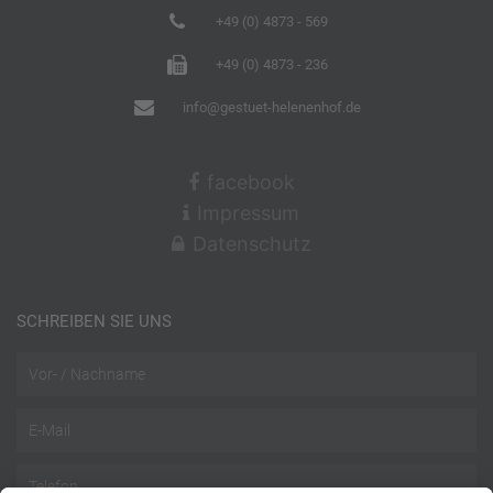
+49 (0) 4873 - 569
+49 (0) 4873 - 236
info@gestuet-helenenhof.de
facebook
Impressum
Datenschutz
SCHREIBEN SIE UNS
Name
Email
Telefon